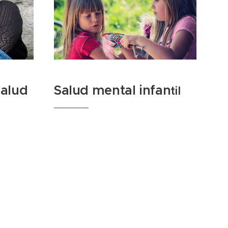
salud
Salud mental infan
til